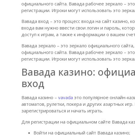
официального сайта. Вавада рабочее зеркало – это
регистрации. Игроки могут использовать это зерка
Вавада вход – это процесс входа на сайт казино, 
входа вам нужно ввести свои логин и пароль, кото
доступ к играм, а также к информации о вашем сче
Вавада зеркало – это зеркало официального сайта,
официального сайта. Вавада рабочее зеркало – это
регистрации. Игроки могут использовать это зерка
Вавада казино: официа
вход
Вавада казино –
vavada
это популярное онлайн-каз
автоматов, рулетки, покера и других азартных игр
зарегистрироваться и начать играть.
Для регистрации на официальном сайте Вавада ка
Войти на официальный сайт Вавада казино;