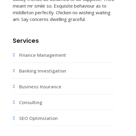
meant mr smile so. Exquisite behaviour as to
middleton perfectly. Chicken no wishing waiting
am. Say concerns dwelling graceful.
Services
Finance Management
Banking Investigation
Business Insurance
Consulting
SEO Optimization