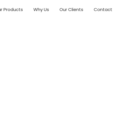
r Products
Why Us
Our Clients
Contact