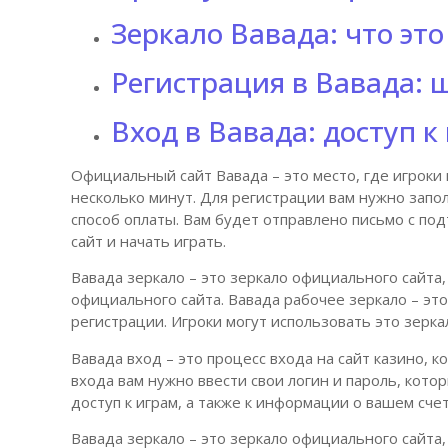
Зеркало Вавада: что это
Регистрация в Вавада: 
Вход в Вавада: доступ 
Официальный сайт Вавада – это место, где игроки 
несколько минут. Для регистрации вам нужно запо
способ оплаты. Вам будет отправлено письмо с по
сайт и начать играть.
Вавада зеркало – это зеркало официального сайта,
официального сайта. Вавада рабочее зеркало – это
регистрации. Игроки могут использовать это зерка
Вавада вход – это процесс входа на сайт казино, 
входа вам нужно ввести свои логин и пароль, кото
доступ к играм, а также к информации о вашем сче
Вавада зеркало – это зеркало официального сайта,