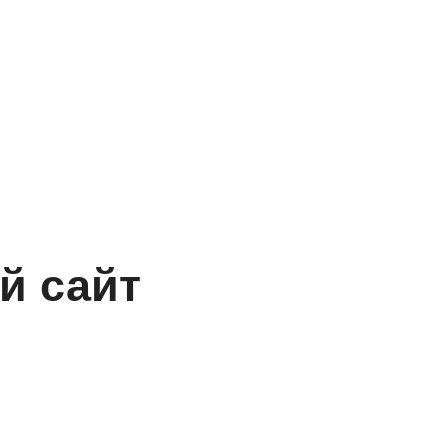
й сайт