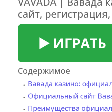
VAVADA | Вавада 
сайт, регистрация,
▶️ ИГРАТЬ
Содержимое
Вавада казино: официал
Официальный сайт Вав
Преимущества официаль