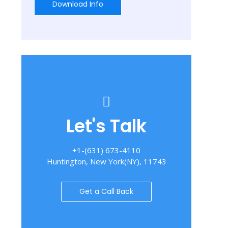
Download Info
Let's Talk
+1-(631) 673-4110
Huntington, New York(NY), 11743
Get a Call Back