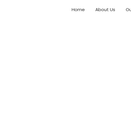
Home
About Us
Ou