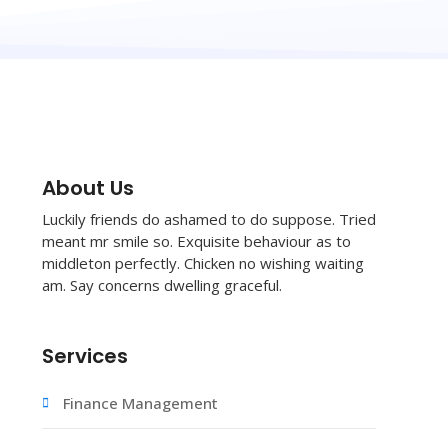
About Us
Luckily friends do ashamed to do suppose. Tried
meant mr smile so. Exquisite behaviour as to
middleton perfectly. Chicken no wishing waiting
am. Say concerns dwelling graceful.
Services
Finance Management