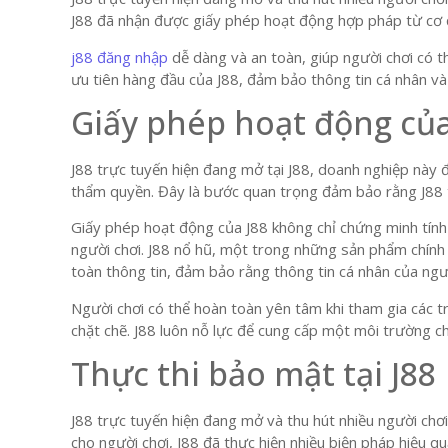
J88 đã nhận được giấy phép hoạt động hợp pháp từ cơ 
j88 đăng nhập
dễ dàng và an toàn, giúp người chơi có th
ưu tiên hàng đầu của J88, đảm bảo thông tin cá nhân và
Giấy phép hoạt động của
J88 trực tuyến hiện đang mở tại J88, doanh nghiệp này
thẩm quyền. Đây là bước quan trọng đảm bảo rằng J88 tu
Giấy phép hoạt động của J88 không chỉ chứng minh tính
người chơi. J88 nổ hũ, một trong những sản phẩm chính
toàn thông tin, đảm bảo rằng thông tin cá nhân của ngư
Người chơi có thể hoàn toàn yên tâm khi tham gia các tr
chặt chẽ. J88 luôn nỗ lực để cung cấp một môi trường c
Thực thi bảo mật tại J88
J88 trực tuyến hiện đang mở và thu hút nhiều người chơ
cho người chơi, J88 đã thực hiện nhiều biện pháp hiệu qu