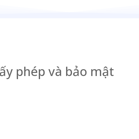
giấy phép và bảo mật