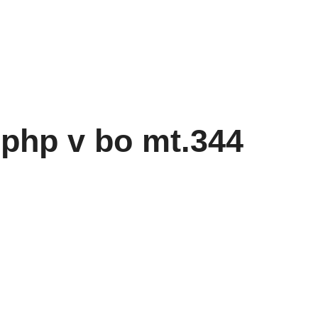
 php v bo mt.344