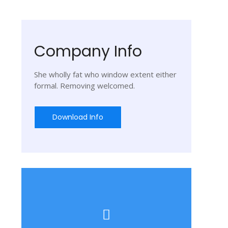
Company Info
She wholly fat who window extent either
formal. Removing welcomed.
Download Info