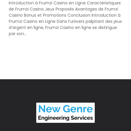
Introduction à Frumzi Casino en Ligne Caractéristiques
de Frumzi Casino Jeux Proposés Avantages de Frumzi
Casino Bonus et Promotions Conclusion Introduction à
Frumzi Casino en Ligne Dans l’univers palpitant des jeux
d’argent en ligne, Frumzi Casino en ligne se distingue
par son…