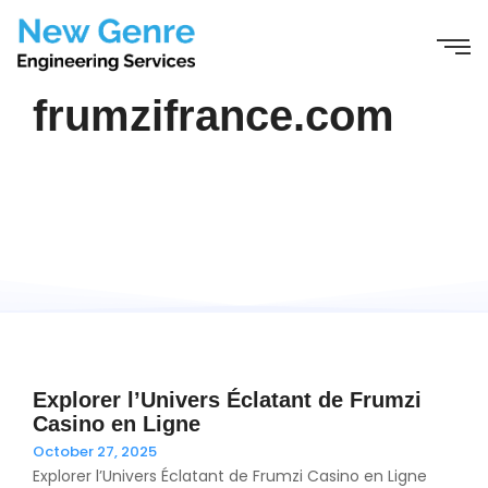
frumzifrance.com
Explorer l’Univers Éclatant de Frumzi
Casino en Ligne
October 27, 2025
Explorer l’Univers Éclatant de Frumzi Casino en Ligne