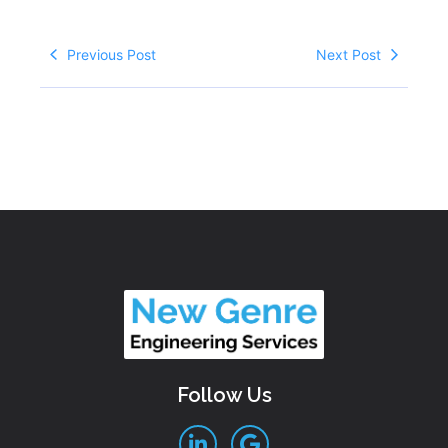
Previous Post
Next Post
Follow Us