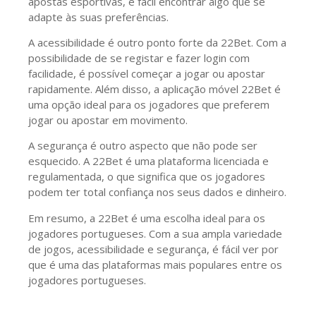
apostas esportivas, é fácil encontrar algo que se
adapte às suas preferências.
A acessibilidade é outro ponto forte da 22Bet. Com a
possibilidade de se registar e fazer login com
facilidade, é possível começar a jogar ou apostar
rapidamente. Além disso, a aplicação móvel 22Bet é
uma opção ideal para os jogadores que preferem
jogar ou apostar em movimento.
A segurança é outro aspecto que não pode ser
esquecido. A 22Bet é uma plataforma licenciada e
regulamentada, o que significa que os jogadores
podem ter total confiança nos seus dados e dinheiro.
Em resumo, a 22Bet é uma escolha ideal para os
jogadores portugueses. Com a sua ampla variedade
de jogos, acessibilidade e segurança, é fácil ver por
que é uma das plataformas mais populares entre os
jogadores portugueses.