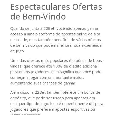
Espectaculares Ofertas
de Bem-Vindo
Quando se junta à 22Bet, você não apenas ganha
acesso a uma plataforma de apostas online de alta
qualidade, mas também beneficia de várias ofertas
de bem-vindo que podem melhorar sua experiência
de jogo.
Uma das ofertas mais populares é o bónus de boas-
vindas, que oferece até 100€ de crédito adicional
para novos jogadores. Isso significa que você pode
começar a jogar com um montante maior,
aumentando suas chances de ganhar.
Além disso, a 22Bet também oferece um bónus de
depósito, que pode ser usado para apostas em
qualquer tipo de jogo. Isso é especialmente útil para
jogadores que preferem apostas esportivas ou
jogos de cassino.