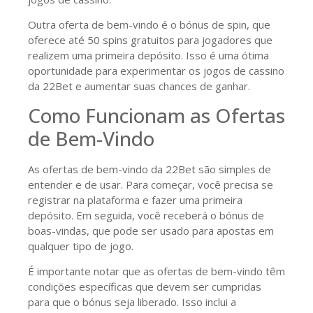
Outra oferta de bem-vindo é o bónus de spin, que
oferece até 50 spins gratuitos para jogadores que
realizem uma primeira depósito. Isso é uma ótima
oportunidade para experimentar os jogos de cassino
da 22Bet e aumentar suas chances de ganhar.
Como Funcionam as Ofertas
de Bem-Vindo
As ofertas de bem-vindo da 22Bet são simples de
entender e de usar. Para começar, você precisa se
registrar na plataforma e fazer uma primeira
depósito. Em seguida, você receberá o bónus de
boas-vindas, que pode ser usado para apostas em
qualquer tipo de jogo.
É importante notar que as ofertas de bem-vindo têm
condições específicas que devem ser cumpridas
para que o bónus seja liberado. Isso inclui a