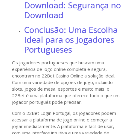
Download: Segurança no
Download
Conclusão: Uma Escolha
Ideal para os Jogadores
Portugueses
Os jogadores portugueses que buscam uma
experiência de jogo online completa e segura,
encontram no 22Bet Casino Online a solução ideal.
Com uma variedade de opções de jogo, incluindo
slots, jogos de mesa, esportes e muito mais, o
22Bet é uma plataforma que oferece tudo o que um
jogador português pode precisar.
Com o 22Bet Login Portugal, os jogadores podem
acessar a plataforma de jogo online e começar a
jogar imediatamente. A plataforma é fácil de usar,
com uma interface intuitiva e uma variedade de