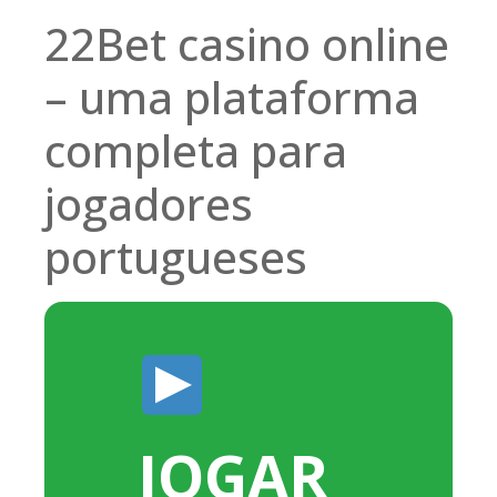
22Bet casino online
– uma plataforma
completa para
jogadores
portugueses
JOGAR