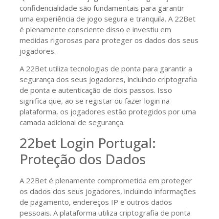
confidencialidade são fundamentais para garantir
uma experiência de jogo segura e tranquila. A 22Bet
é plenamente consciente disso e investiu em
medidas rigorosas para proteger os dados dos seus
jogadores.
A 22Bet utiliza tecnologias de ponta para garantir a
segurança dos seus jogadores, incluindo criptografia
de ponta e autenticação de dois passos. Isso
significa que, ao se registar ou fazer login na
plataforma, os jogadores estão protegidos por uma
camada adicional de segurança.
22bet Login Portugal:
Proteção dos Dados
A 22Bet é plenamente comprometida em proteger
os dados dos seus jogadores, incluindo informações
de pagamento, endereços IP e outros dados
pessoais. A plataforma utiliza criptografia de ponta